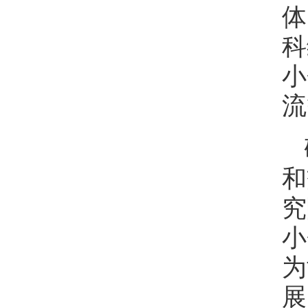
体
科
小
流
和
究
小
为
展